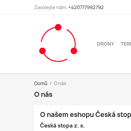
Zavolejte nám:
+420777992792
DRONY
TER
Domů
O nás
O nás
O našem eshopu Česká stopa
Česká stopa z. s.