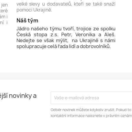
velké slevy u dodavatelů, kteří se také snaží
 jen
pomoci Ukrajině.
teré
ám i
Náš tým
ní i
Jádro našeho týmu tvoří, trojice ze spolku
Česká stopa z.s. Petr, Veronika a Aleš.
Nedejte se však mýlit, na Ukrajině s námi
spolupracuje celá řada lidí a dobrovolníků.
jší novinky a
Odběr novinek můžete kdykoliv zrušit. Pokud to
kontaktní informace naleznete v právním oznám