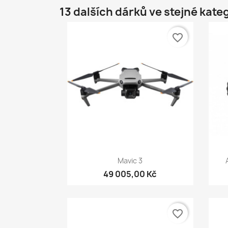
13 dalších dárků ve stejné kateg
favorite_border
Rychlý náhled

Mavic 3
49 005,00 Kč
favorite_border