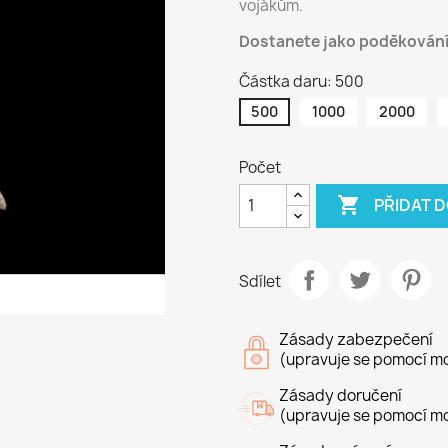
vojákům.
Dostanete jako poděkování
Částka daru: 500
500
1000
2000
Počet

PŘIDAT 
Sdílet
Zásady zabezpečení
(upravuje se pomocí mo
Zásady doručení
(upravuje se pomocí mo