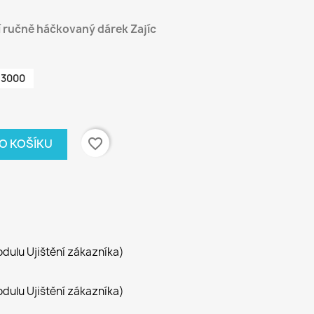
 ručně háčkovaný dárek Zajíc
3000
favorite_border
DO KOŠÍKU
dulu Ujištění zákazníka)
dulu Ujištění zákazníka)