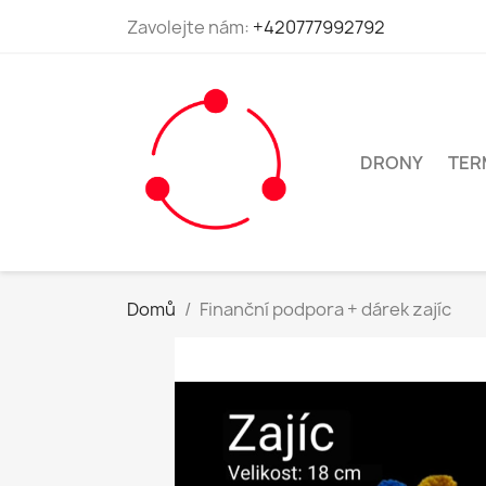
Zavolejte nám:
+420777992792
DRONY
TER
Domů
Finanční podpora + dárek zajíc