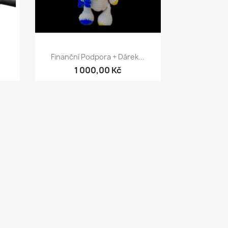
Rychlý náhled

Finanční Podpora + Dárek...
1 000,00 Kč