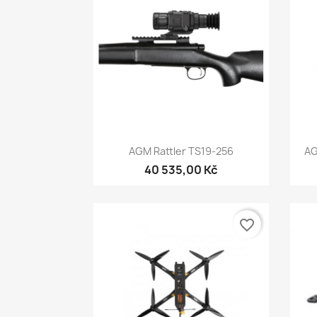
Rychlý náhled

AGM Rattler TS19-256
AG
40 535,00 Kč
favorite_border