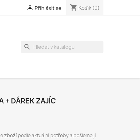
shopping_cart

Košík
(0)
Přihlásit se
search
 + DÁREK ZAJÍC
e zboží podle aktuální potřeby a pošleme ji