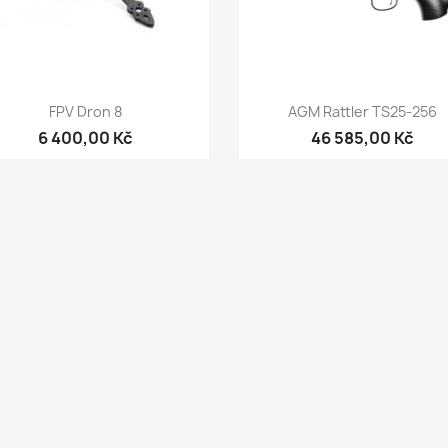
Rychlý náhled
Rychlý náhled


FPV Dron 8
AGM Rattler TS25-256
6 400,00 Kč
46 585,00 Kč