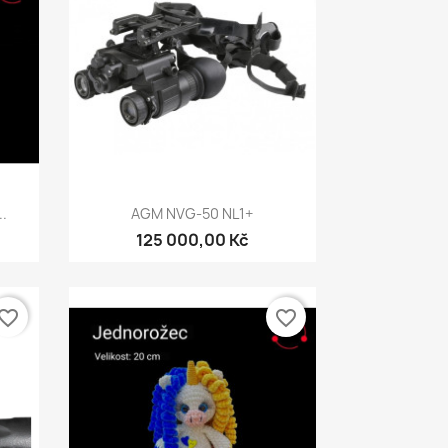
Rychlý náhled

.
AGM NVG-50 NL1+
125 000,00 Kč
vorite_border
favorite_border