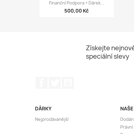
Rychlý náhled

Finanční Podpora + Dárek...
500,00 Kč
Získejte nejnově
speciální slevy
Facebook
Twitter
YouTube
DÁRKY
NAŠE
Nejprodávanější
Dodán
Právní