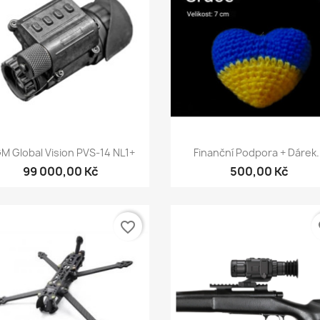
Rychlý náhled
Rychlý náhled


M Global Vision PVS-14 NL1+
Finanční Podpora + Dárek..
99 000,00 Kč
500,00 Kč
favorite_border
fa