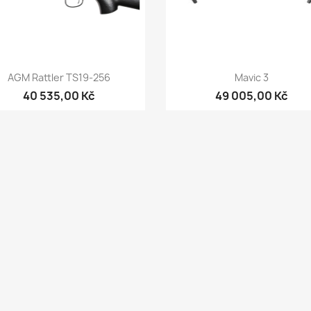
Rychlý náhled
Rychlý náhled


AGM Rattler TS19-256
Mavic 3
40 535,00 Kč
49 005,00 Kč