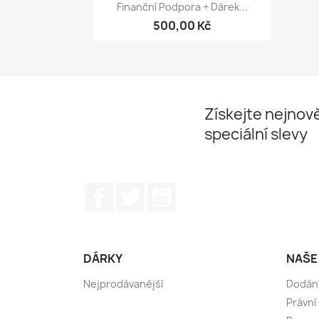
Rychlý náhled

Finanční Podpora + Dárek...
500,00 Kč
Získejte nejnově
speciální slevy
Facebook
Twitter
YouTube
DÁRKY
NAŠE
Nejprodávanější
Dodán
Právní