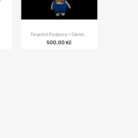
Rychlý náhled

Finanční Podpora + Dárek...
500,00 Kč