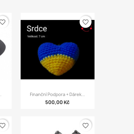
vorite_border
favorite_border
Rychlý náhled

.
Finanční Podpora + Dárek...
500,00 Kč
vorite_border
favorite_border