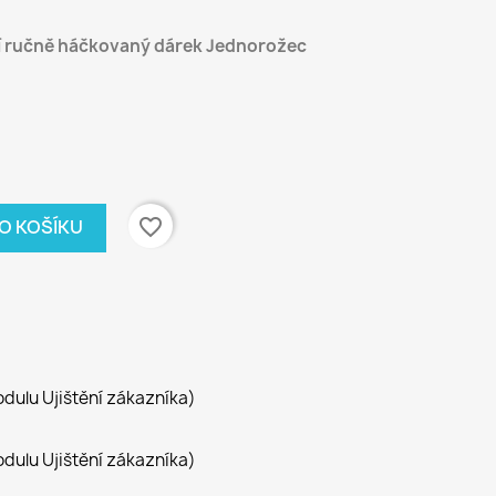
í ručně háčkovaný dárek Jednorožec
favorite_border
DO KOŠÍKU
dulu Ujištění zákazníka)
dulu Ujištění zákazníka)