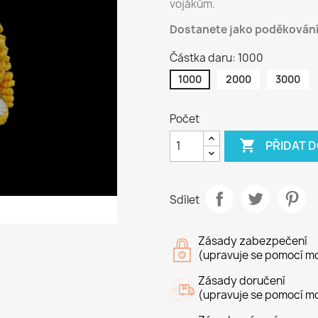
vojákům.
Dostanete jako poděkován
Částka daru: 1000
1000
2000
3000
Počet

PŘIDAT 
Sdílet
Zásady zabezpečení
(upravuje se pomocí mo
Zásady doručení
(upravuje se pomocí mo