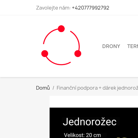
Zavolejte nám:
+420777992792
DRONY
TER
Domů
Finanční podpora + dárek jednoro