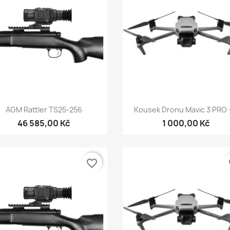
Rychlý náhled
Rychlý náhled


AGM Rattler TS25-256
Kousek Dronu Mavic 3 PRO +
46 585,00 Kč
1 000,00 Kč
favorite_border
fa