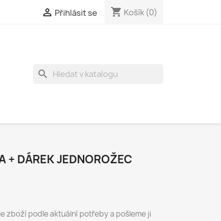
shopping_cart

Košík
(0)
Přihlásit se
search
A + DÁREK JEDNOROŽEC
e zboží podle aktuální potřeby a pošleme ji