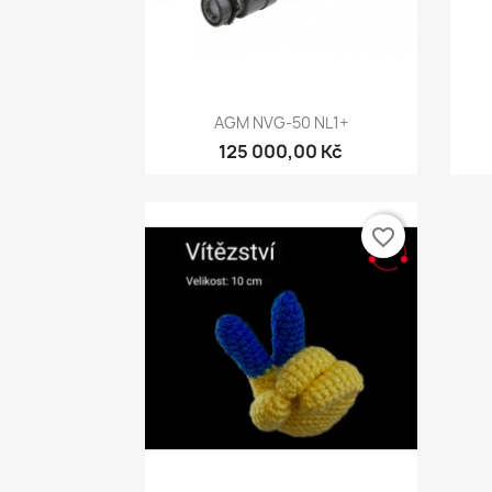
Rychlý náhled

AGM NVG-50 NL1+
125 000,00 Kč
favorite_border