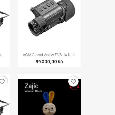
Rychlý náhled

...
AGM Global Vision PVS-14 NL1+
99 000,00 Kč
vorite_border
favorite_border