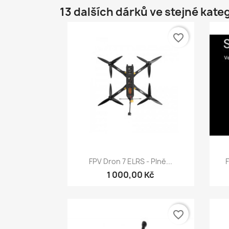
13 dalších dárků ve stejné kateg
favorite_border
Rychlý náhled

FPV Dron 7 ELRS - Plně...
1 000,00 Kč
favorite_border